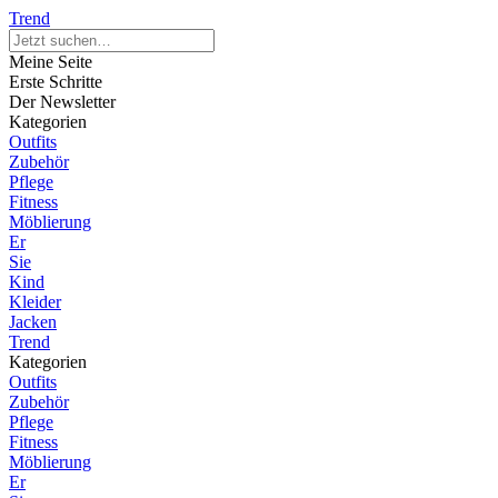
Trend
Meine Seite
Erste Schritte
Der Newsletter
Kategorien
Outfits
Zubehör
Pflege
Fitness
Möblierung
Er
Sie
Kind
Kleider
Jacken
Trend
Kategorien
Outfits
Zubehör
Pflege
Fitness
Möblierung
Er