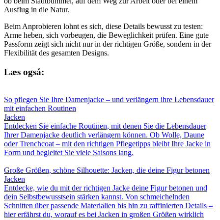
ob beim Stadtbummel, auf dem Weg zur Arbeit oder bei einem
Ausflug in die Natur.
Beim Anprobieren lohnt es sich, diese Details bewusst zu testen:
Arme heben, sich vorbeugen, die Beweglichkeit prüfen. Eine gute
Passform zeigt sich nicht nur in der richtigen Größe, sondern in der
Flexibilität des gesamten Designs.
Læs også:
So pflegen Sie Ihre Damenjacke – und verlängern ihre Lebensdauer
mit einfachen Routinen
Jacken
Entdecken Sie einfache Routinen, mit denen Sie die Lebensdauer
Ihrer Damenjacke deutlich verlängern können. Ob Wolle, Daune
oder Trenchcoat – mit den richtigen Pflegetipps bleibt Ihre Jacke in
Form und begleitet Sie viele Saisons lang.
Große Größen, schöne Silhouette: Jacken, die deine Figur betonen
Jacken
Entdecke, wie du mit der richtigen Jacke deine Figur betonen und
dein Selbstbewusstsein stärken kannst. Von schmeichelnden
Schnitten über passende Materialien bis hin zu raffinierten Details –
hier erfährst du, worauf es bei Jacken in großen Größen wirklich