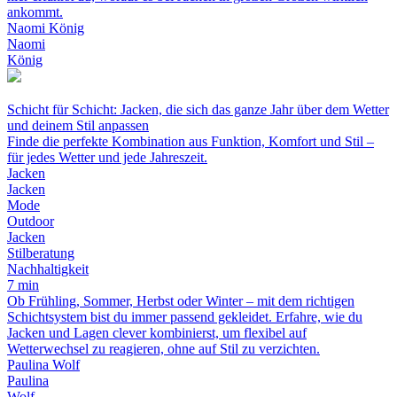
ankommt.
Naomi König
Naomi
König
Schicht für Schicht: Jacken, die sich das ganze Jahr über dem Wetter
und deinem Stil anpassen
Finde die perfekte Kombination aus Funktion, Komfort und Stil –
für jedes Wetter und jede Jahreszeit.
Jacken
Jacken
Mode
Outdoor
Jacken
Stilberatung
Nachhaltigkeit
7 min
Ob Frühling, Sommer, Herbst oder Winter – mit dem richtigen
Schichtsystem bist du immer passend gekleidet. Erfahre, wie du
Jacken und Lagen clever kombinierst, um flexibel auf
Wetterwechsel zu reagieren, ohne auf Stil zu verzichten.
Paulina Wolf
Paulina
Wolf