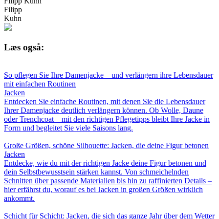
Filipp Kuhn
Filipp
Kuhn
Læs også:
So pflegen Sie Ihre Damenjacke – und verlängern ihre Lebensdauer
mit einfachen Routinen
Jacken
Entdecken Sie einfache Routinen, mit denen Sie die Lebensdauer
Ihrer Damenjacke deutlich verlängern können. Ob Wolle, Daune
oder Trenchcoat – mit den richtigen Pflegetipps bleibt Ihre Jacke in
Form und begleitet Sie viele Saisons lang.
Große Größen, schöne Silhouette: Jacken, die deine Figur betonen
Jacken
Entdecke, wie du mit der richtigen Jacke deine Figur betonen und
dein Selbstbewusstsein stärken kannst. Von schmeichelnden
Schnitten über passende Materialien bis hin zu raffinierten Details –
hier erfährst du, worauf es bei Jacken in großen Größen wirklich
ankommt.
Schicht für Schicht: Jacken, die sich das ganze Jahr über dem Wetter