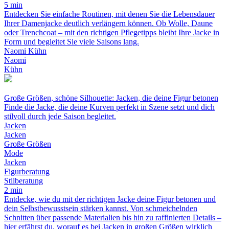
5 min
Entdecken Sie einfache Routinen, mit denen Sie die Lebensdauer
Ihrer Damenjacke deutlich verlängern können. Ob Wolle, Daune
oder Trenchcoat – mit den richtigen Pflegetipps bleibt Ihre Jacke in
Form und begleitet Sie viele Saisons lang.
Naomi Kühn
Naomi
Kühn
Große Größen, schöne Silhouette: Jacken, die deine Figur betonen
Finde die Jacke, die deine Kurven perfekt in Szene setzt und dich
stilvoll durch jede Saison begleitet.
Jacken
Jacken
Große Größen
Mode
Jacken
Figurberatung
Stilberatung
2 min
Entdecke, wie du mit der richtigen Jacke deine Figur betonen und
dein Selbstbewusstsein stärken kannst. Von schmeichelnden
Schnitten über passende Materialien bis hin zu raffinierten Details –
hier erfährst du, worauf es bei Jacken in großen Größen wirklich