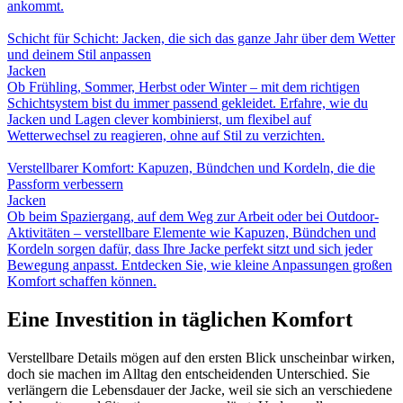
ankommt.
Schicht für Schicht: Jacken, die sich das ganze Jahr über dem Wetter
und deinem Stil anpassen
Jacken
Ob Frühling, Sommer, Herbst oder Winter – mit dem richtigen
Schichtsystem bist du immer passend gekleidet. Erfahre, wie du
Jacken und Lagen clever kombinierst, um flexibel auf
Wetterwechsel zu reagieren, ohne auf Stil zu verzichten.
Verstellbarer Komfort: Kapuzen, Bündchen und Kordeln, die die
Passform verbessern
Jacken
Ob beim Spaziergang, auf dem Weg zur Arbeit oder bei Outdoor-
Aktivitäten – verstellbare Elemente wie Kapuzen, Bündchen und
Kordeln sorgen dafür, dass Ihre Jacke perfekt sitzt und sich jeder
Bewegung anpasst. Entdecken Sie, wie kleine Anpassungen großen
Komfort schaffen können.
Eine Investition in täglichen Komfort
Verstellbare Details mögen auf den ersten Blick unscheinbar wirken,
doch sie machen im Alltag den entscheidenden Unterschied. Sie
verlängern die Lebensdauer der Jacke, weil sie sich an verschiedene